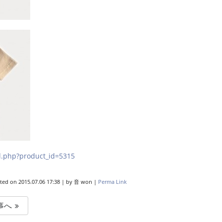
l.php?product_id=5315
ted on
2015.07.06 17:38
|
by
音 won
|
Perma Link
事へ