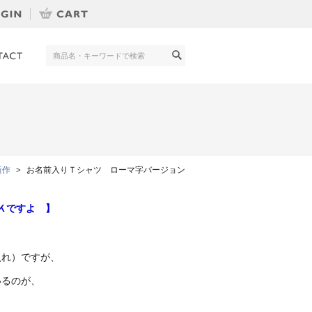
新作
お名前入りＴシャツ ローマ字バージョン
Ｋですよ 】
入れ）ですが、
いるのが、