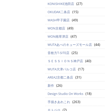
(27)
KONISHIKE池田店
(15)
OKUDAK二条店
(49)
WASH甲子園店
(49)
WON京都店
(47)
WON南草津店
(44)
WUTAあべのキューズモール店
(25)
音枚方T-SITE店
(40)
ＳＥＳＳＩＯＮＳ神戸店
(17)
WUTA大津パルコ店
(31)
AREA2京都二条店
(26)
新作
(18)
Design Studio On Works
(263)
手描きあれこれ
(7)
モトベロ