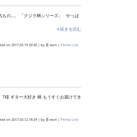
気もの…。 「クジラ柄シリーズ」 やっぱ
続きを読む
ted on
2017.03.19 20:30
|
by
音 won
|
Perma Link
T様 ギター大好き 柄 もうすぐお届けでき
ted on
2017.03.12 18:29
|
by
音 won
|
Perma Link