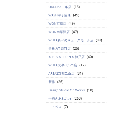
(15)
OKUDAK二条店
(49)
WASH甲子園店
(49)
WON京都店
(47)
WON南草津店
(44)
WUTAあべのキューズモール店
(25)
音枚方T-SITE店
(40)
ＳＥＳＳＩＯＮＳ神戸店
(17)
WUTA大津パルコ店
(31)
AREA2京都二条店
(26)
新作
(18)
Design Studio On Works
(263)
手描きあれこれ
(7)
モトベロ