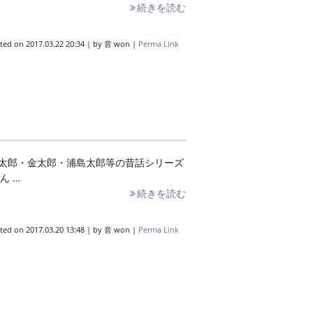
続きを読む
ted on
2017.03.22 20:34
|
by
音 won
|
Perma Link
桃太郎・金太郎・浦島太郎等の昔話シリーズ
ん …
続きを読む
ted on
2017.03.20 13:48
|
by
音 won
|
Perma Link