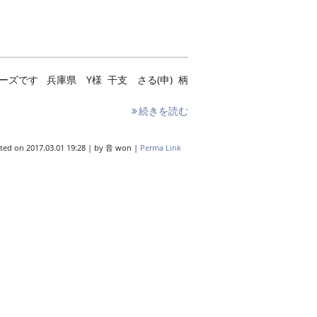
ズです 兵庫県 Y様 干支 さる(申) 柄
続きを読む
ted on
2017.03.01 19:28
|
by
音 won
|
Perma Link