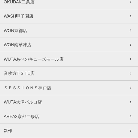
OKUDAK二条店
WASH甲子園店
WON京都店
WON南草津店
WUTAあべのキューズモール店
音枚方T-SITE店
ＳＥＳＳＩＯＮＳ神戸店
WUTA大津パルコ店
AREA2京都二条店
新作