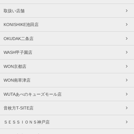
取扱い店舗
KONISHIKE池田店
OKUDAK二条店
WASH甲子園店
WON京都店
WON南草津店
WUTAあべのキューズモール店
音枚方T-SITE店
ＳＥＳＳＩＯＮＳ神戸店