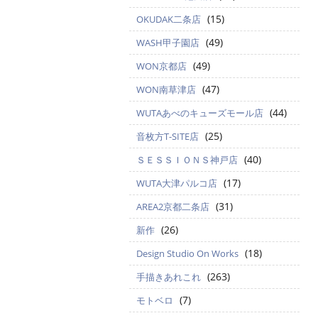
(15)
OKUDAK二条店
(49)
WASH甲子園店
(49)
WON京都店
(47)
WON南草津店
(44)
WUTAあべのキューズモール店
(25)
音枚方T-SITE店
(40)
ＳＥＳＳＩＯＮＳ神戸店
(17)
WUTA大津パルコ店
(31)
AREA2京都二条店
(26)
新作
(18)
Design Studio On Works
(263)
手描きあれこれ
(7)
モトベロ