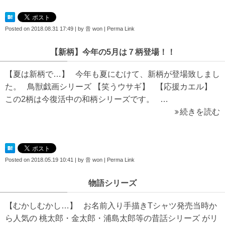
Posted on
2018.08.31 17:49
|
by
音 won
|
Perma Link
【新柄】今年の5月は７柄登場！！
【夏は新柄で…】 今年も夏にむけて、新柄が登場致しまし
た。 鳥獣戯画シリーズ 【笑うウサギ】 【応援カエル】
この2柄は今復活中の和柄シリーズです。 …
続きを読む
Posted on
2018.05.19 10:41
|
by
音 won
|
Perma Link
物語シリーズ
【むかしむかし…】 お名前入り手描きTシャツ発売当時か
ら人気の 桃太郎・金太郎・浦島太郎等の昔話シリーズ がリ