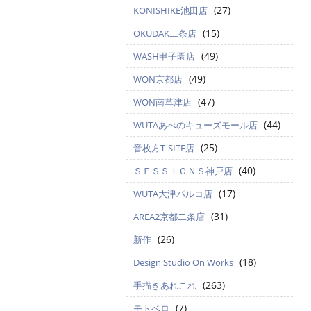
(27)
KONISHIKE池田店
(15)
OKUDAK二条店
(49)
WASH甲子園店
(49)
WON京都店
(47)
WON南草津店
(44)
WUTAあべのキューズモール店
(25)
音枚方T-SITE店
(40)
ＳＥＳＳＩＯＮＳ神戸店
(17)
WUTA大津パルコ店
(31)
AREA2京都二条店
(26)
新作
(18)
Design Studio On Works
(263)
手描きあれこれ
(7)
モトベロ