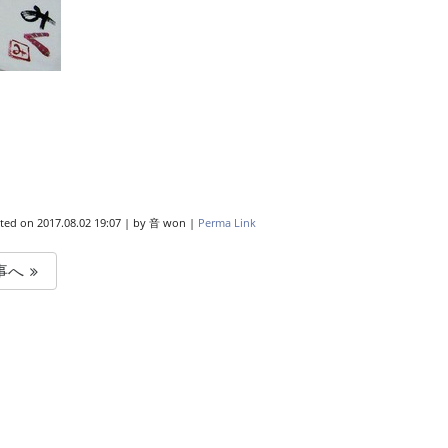
ted on
2017.08.02 19:07
|
by
音 won
|
Perma Link
事へ