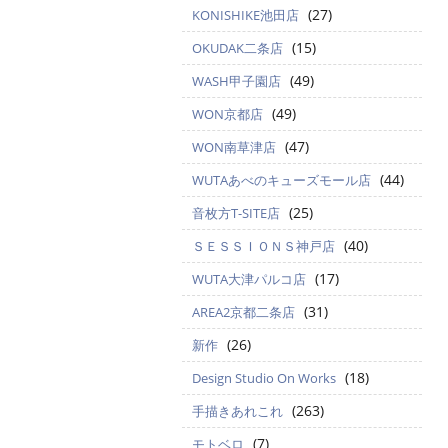
(27)
KONISHIKE池田店
(15)
OKUDAK二条店
(49)
WASH甲子園店
(49)
WON京都店
(47)
WON南草津店
(44)
WUTAあべのキューズモール店
(25)
音枚方T-SITE店
(40)
ＳＥＳＳＩＯＮＳ神戸店
(17)
WUTA大津パルコ店
(31)
AREA2京都二条店
(26)
新作
(18)
Design Studio On Works
(263)
手描きあれこれ
(7)
モトベロ