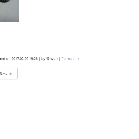
ted on
2017.02.20 19:26
|
by
音 won
|
Perma Link
事へ