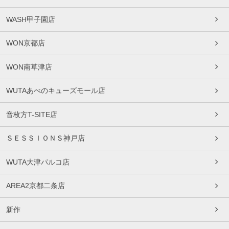
WASH甲子園店
WON京都店
WON南草津店
WUTAあべのキューズモール店
音枚方T-SITE店
ＳＥＳＳＩＯＮＳ神戸店
WUTA大津パルコ店
AREA2京都二条店
新作