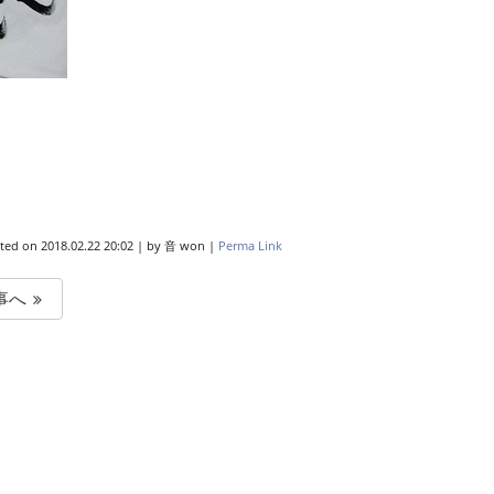
ted on
2018.02.22 20:02
|
by
音 won
|
Perma Link
事へ