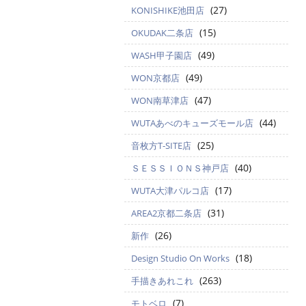
(27)
KONISHIKE池田店
(15)
OKUDAK二条店
(49)
WASH甲子園店
(49)
WON京都店
(47)
WON南草津店
(44)
WUTAあべのキューズモール店
(25)
音枚方T-SITE店
(40)
ＳＥＳＳＩＯＮＳ神戸店
(17)
WUTA大津パルコ店
(31)
AREA2京都二条店
(26)
新作
(18)
Design Studio On Works
(263)
手描きあれこれ
(7)
モトベロ