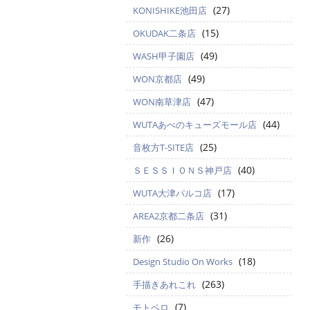
(27)
KONISHIKE池田店
(15)
OKUDAK二条店
(49)
WASH甲子園店
(49)
WON京都店
(47)
WON南草津店
(44)
WUTAあべのキューズモール店
(25)
音枚方T-SITE店
(40)
ＳＥＳＳＩＯＮＳ神戸店
(17)
WUTA大津パルコ店
(31)
AREA2京都二条店
(26)
新作
(18)
Design Studio On Works
(263)
手描きあれこれ
(7)
モトベロ