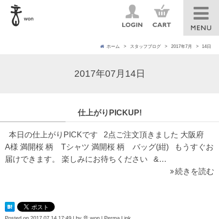
ホーム
スタッフブログ
2017年7月
14日
2017年07月14日
仕上がりPICKUP!
本日の仕上がりPICKです 2点ご注文頂きました 大阪府
A様 満開桜 柄 Tシャツ 満開桜 柄 バッグ(紺) もうすぐお
届けできます。 楽しみにお待ちください &…
続きを読む
Posted on
2017.07.14 17:49
|
by
音 won
|
Perma Link