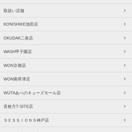
取扱い店舗
KONISHIKE池田店
OKUDAK二条店
WASH甲子園店
WON京都店
WON南草津店
WUTAあべのキューズモール店
音枚方T-SITE店
ＳＥＳＳＩＯＮＳ神戸店