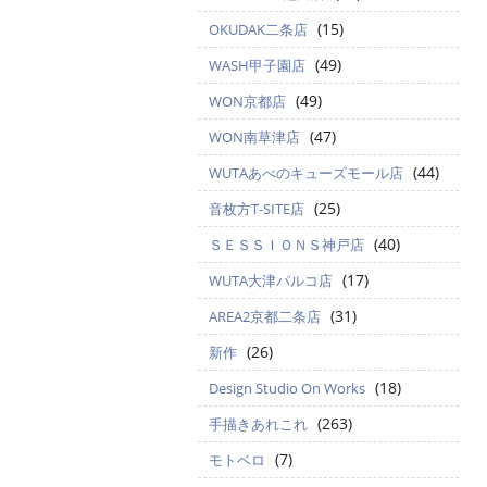
(15)
OKUDAK二条店
(49)
WASH甲子園店
(49)
WON京都店
(47)
WON南草津店
(44)
WUTAあべのキューズモール店
(25)
音枚方T-SITE店
(40)
ＳＥＳＳＩＯＮＳ神戸店
(17)
WUTA大津パルコ店
(31)
AREA2京都二条店
(26)
新作
(18)
Design Studio On Works
(263)
手描きあれこれ
(7)
モトベロ