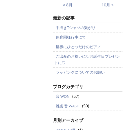
« 8月
10月 »
最新の記事
手描きTシャツの繋がり
保育園様行事にて
世界にひとつだけのピアノ
ご出産のお祝いに♡お誕生日プレゼン
トに♡
ラッピングについてのお願い
ブログカテゴリ
(57)
音 WON
(50)
雅楽 音 WASH
月別アーカイブ
(1)