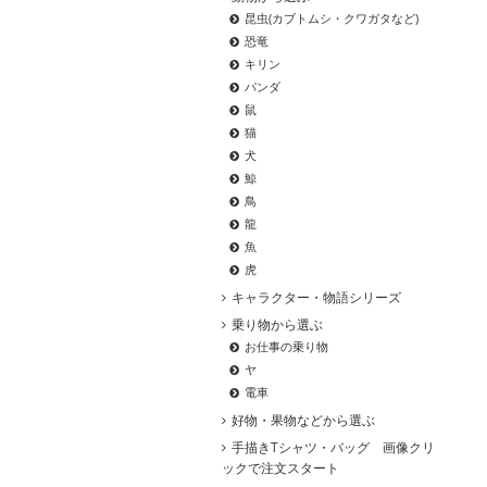
昆虫(カブトムシ・クワガタなど)
恐竜
キリン
パンダ
鼠
猫
犬
鯨
鳥
龍
魚
虎
キャラクター・物語シリーズ
乗り物から選ぶ
お仕事の乗り物
ヤ
電車
好物・果物などから選ぶ
手描きTシャツ・バッグ 画像クリ
ックで注文スタート