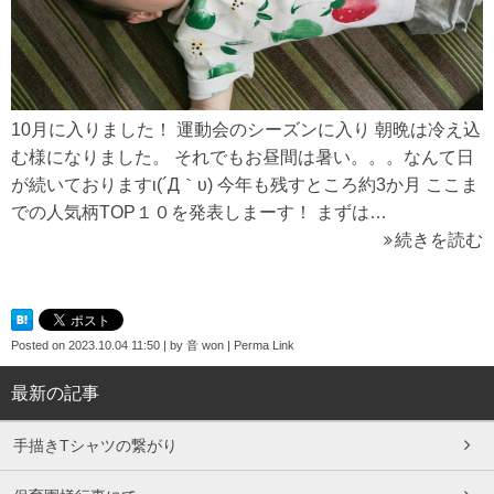
10月に入りました！ 運動会のシーズンに入り 朝晩は冷え込
む様になりました。 それでもお昼間は暑い。。。なんて日
が続いておりますι(´Д｀υ) 今年も残すところ約3か月 ここま
での人気柄TOP１０を発表しまーす！ まずは…
続きを読む
Posted on
2023.10.04 11:50
|
by
音 won
|
Perma Link
最新の記事
手描きTシャツの繋がり