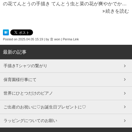
の花てんとうの手描き てんとう虫と菜の花が爽やかでか…
続きを読む
Posted on
2025.04.05 15:19
|
by
音 won
|
Perma Link
最新の記事
手描きTシャツの繋がり
保育園様行事にて
世界にひとつだけのピアノ
ご出産のお祝いに♡お誕生日プレゼントに♡
ラッピングについてのお願い