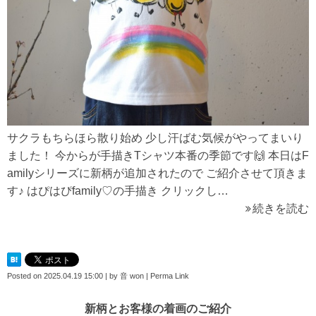
サクラもちらほら散り始め 少し汗ばむ気候がやってまいり
ました！ 今からが手描きTシャツ本番の季節です🙌 本日はF
amilyシリーズに新柄が追加されたので ご紹介させて頂きま
す♪ はぴはぴfamily♡の手描き クリックし…
続きを読む
Posted on
2025.04.19 15:00
|
by
音 won
|
Perma Link
新柄とお客様の着画のご紹介