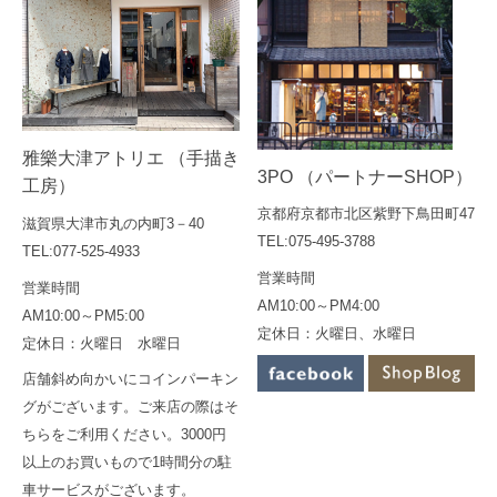
雅樂大津アトリエ （手描き
3PO （パートナーSHOP）
工房）
京都府京都市北区紫野下鳥田町47
滋賀県大津市丸の内町3－40
TEL:075-495-3788
TEL:077-525-4933
営業時間
営業時間
AM10:00～PM4:00
AM10:00～PM5:00
定休日：火曜日、水曜日
定休日：火曜日 水曜日
店舗斜め向かいにコインパーキン
グがございます。ご来店の際はそ
ちらをご利用ください。3000円
以上のお買いもので1時間分の駐
車サービスがございます。