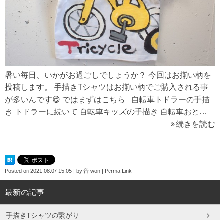
暑い毎日、いかがお過ごしでしょうか？ 今回はお揃い柄を
投稿します。 手描きTシャツはお揃い柄でご購入される事
が多いんです😋 ではまずはこちら 自転車トドラーの手描
き トドラーに続いて 自転車キッズの手描き 自転車おと…
続きを読む
Posted on
2021.08.07 15:05
|
by
音 won
|
Perma Link
最新の記事
手描きTシャツの繋がり