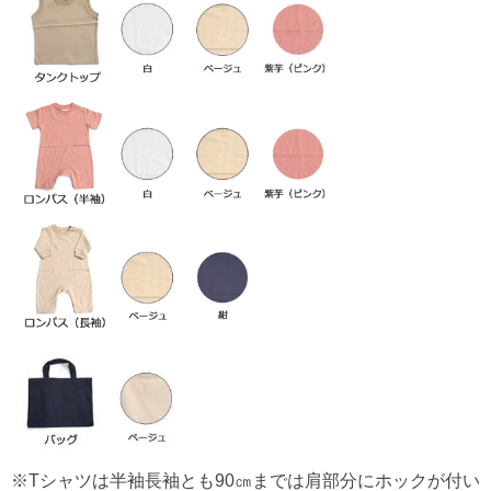
※Tシャツは半袖長袖とも90㎝までは肩部分にホックが付い