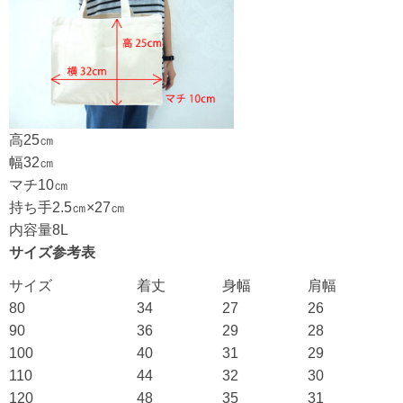
高25㎝
幅32㎝
マチ10㎝
持ち手2.5㎝×27㎝
内容量8L
サイズ参考表
サイズ
着丈
身幅
肩幅
80
34
27
26
90
36
29
28
100
40
31
29
110
44
32
30
120
48
35
31