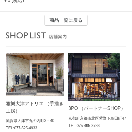
￥0
(税込)
商品一覧に戻る
雅樂大津アトリエ （手描き
3PO （パートナーSHOP）
工房）
京都府京都市北区紫野下鳥田町47
滋賀県大津市丸の内町3－40
TEL:075-495-3788
TEL:077-525-4933