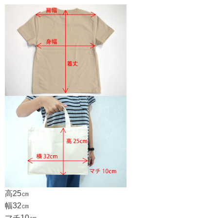
高25㎝
幅32㎝
マチ10㎝