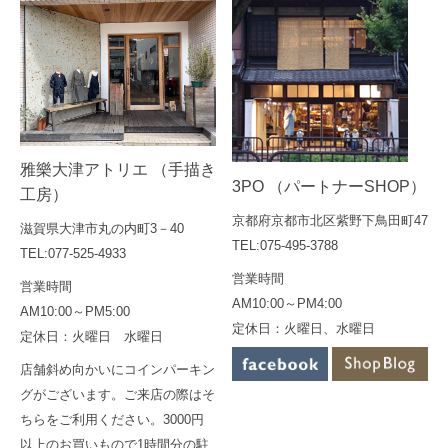
雅樂大津アトリエ （手描き
3PO （パートナーSHOP）
工房）
京都府京都市北区紫野下鳥田町47
滋賀県大津市丸の内町3－40
TEL:075-495-3788
TEL:077-525-4933
営業時間
営業時間
AM10:00～PM4:00
AM10:00～PM5:00
定休日：火曜日、水曜日
定休日：火曜日 水曜日
店舗斜め向かいにコインパーキン
グがございます。ご来店の際はそ
ちらをご利用ください。3000円
以上のお買いもので1時間分の駐