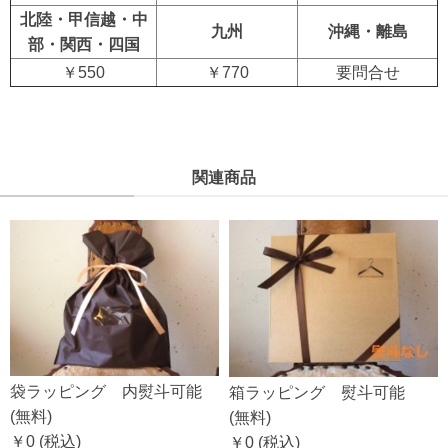
北陸・甲信越・中
九州
沖縄・離島
部・関西・四国
￥550
￥770
要問合せ
関連商品
袋ラッピング 内熨斗可能
箱ラッピング 熨斗可能
(無料)
(無料)
￥0
(税込)
￥0
(税込)