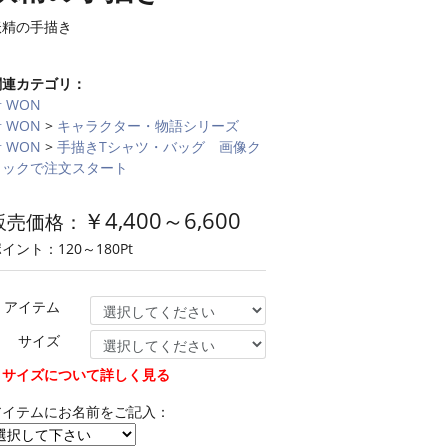
妖精の手描き
関連カテゴリ：
 WON
 WON
>
キャラクター・物語シリーズ
 WON
>
手描きTシャツ・バッグ 画像ク
リックで注文スタート
￥
4,400～6,600
販売価格：
ポイント：
120～180
Pt
アイテム
サイズ
▼サイズについて詳しく見る
アイテムにお名前をご記入：