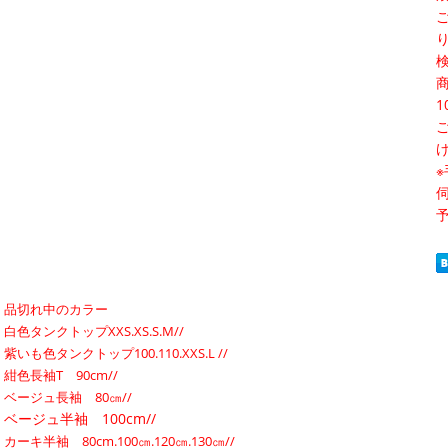
品切れ中のカラー
白色タンクトップXXS.XS.S.M//
紫いも色タンクトップ100.110.XXS.L //
紺色長袖T 90cm//
ベージュ長袖 80㎝//
ベージュ半袖 100cm//
カーキ半袖 80cm.100㎝.120㎝.130㎝//