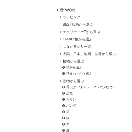
音 WON
ラッピング
BEST10柄から選ぶ
チャリティーTから選ぶ
FAMILY柄から選ぶ
つながるシリーズ
太陽、日本、地図、波等から選ぶ
植物から選ぶ
桜から選ぶ
ひまわりから選ぶ
動物から選ぶ
昆虫(カブトムシ・クワガタなど)
恐竜
キリン
パンダ
鼠
猫
犬
鯨