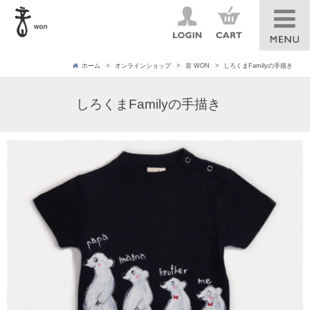
ホーム
オンラインショップ
音 WON
しろくまFamilyの手描き
しろくまFamilyの手描き