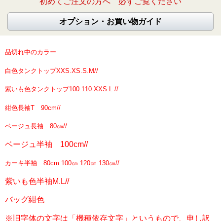
初めてご注文の方へ 必ずご覧ください
オプション・お買い物ガイド
品切れ中のカラー
白色タンクトップXXS.XS.S.M//
紫いも色タンクトップ100.110.XXS.L //
紺色長袖T 90cm//
ベージュ長袖 80㎝//
ベージュ半袖 100cm//
カーキ半袖 80cm.100㎝.120㎝.130㎝//
紫いも色半袖M.L//
バッグ紺色
※旧字体の文字は「機種依存文字」というもので、申し訳