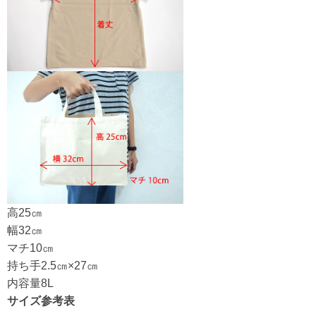
高25㎝
幅32㎝
マチ10㎝
持ち手2.5㎝×27㎝
内容量8L
サイズ参考表