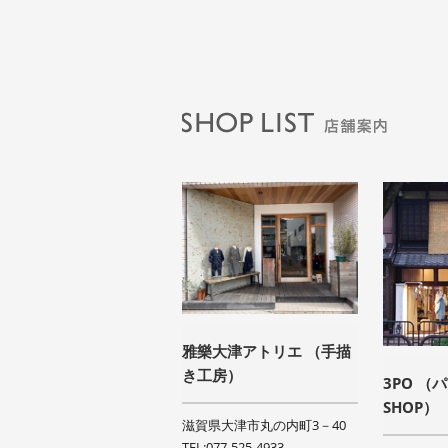
雅樂大津アトリエ （手描
き工房）
3PO （
SHOP）
滋賀県大津市丸の内町3－40
TEL:077-525-4933