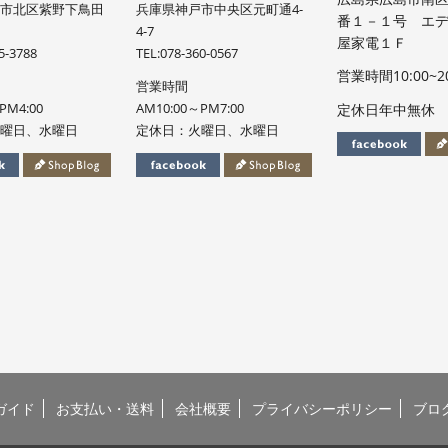
市北区紫野下鳥田
兵庫県神戸市中央区元町通4-
番１－１号 エ
4-7
屋家電１Ｆ
5-3788
TEL:078-360-0567
営業時間10:00~20
営業時間
PM4:00
AM10:00～PM7:00
定休日年中無休
曜日、水曜日
定休日：火曜日、水曜日
ガイド
お支払い・送料
会社概要
プライバシーポリシー
ブロ